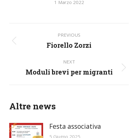
1 Marzo 2022
Post
PREVIOUS
navigation
Fiorello Zorzi
Previous
post:
NEXT
Moduli brevi per migranti
Next
post:
Altre news
Festa associativa
5 Giugno 2025