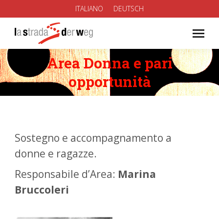
ITALIANO
DEUTSCH
Area Donna e pari
You are here:
opportunità
Sostegno e accompagnamento a
donne e ragazze.
Responsabile d’Area:
Marina
Bruccoleri