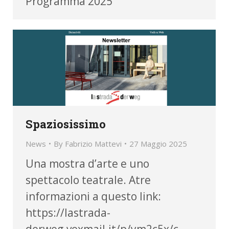
Programma 2025
Spaziosissimo
News
By
Fabrizio Mattevi
27 Maggio 2025
Una mostra d’arte e uno
spettacolo teatrale. Atre
informazioni a questo link:
https://lastrada-
derweg.voxmail.it/p/ym2c5x/c-