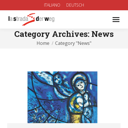
ITALIANO
DEUTSCH
Category Archives:
News
You are here:
Home
Category "News"