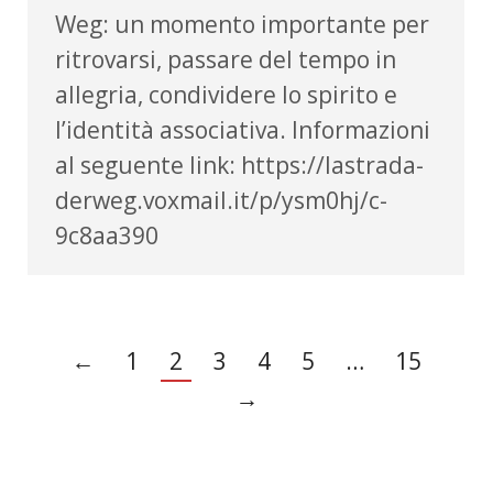
Weg: un momento importante per
ritrovarsi, passare del tempo in
allegria, condividere lo spirito e
l’identità associativa. Informazioni
al seguente link: https://lastrada-
derweg.voxmail.it/p/ysm0hj/c-
9c8aa390
←
1
2
3
4
5
…
15
→