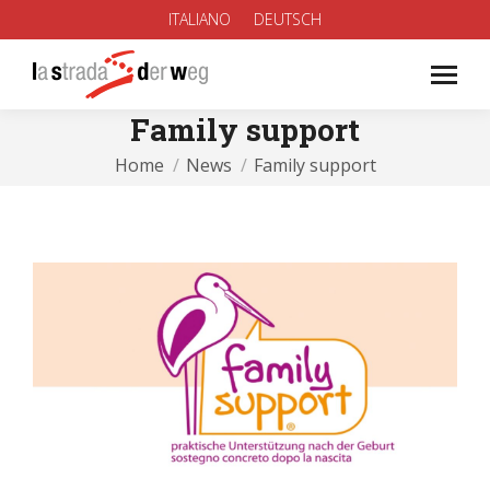
ITALIANO
DEUTSCH
Family support
You are here:
Home
News
Family support